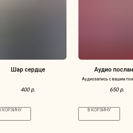
Шар сердце
Аудио посла
Аудиозапись с вашим по
любимым треком или тро
400
р.
650
р.
цитатой для получа
В КОРЗИНУ
В КОРЗИНУ