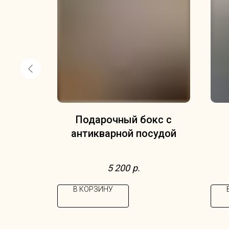
я
Подарочный бокс с
антикварной посудой
ка
5 200
р.
В КОРЗИНУ