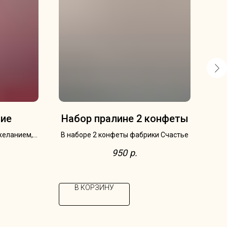
ние
Набор пралине 2 конфеты
На
желанием,
В наборе 2 конфеты фабрики Счастье
В н
гательной
950
р.
теля
В КОРЗИНУ