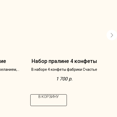
ние
Набор пралине 4 конфеты
желанием,
В наборе 4 конфеты фабрики Счастье
В со
гательной
1 700
р.
теля
лу
В КОРЗИНУ