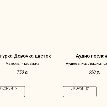
гурка Девочка цветок
Аудио посла
Материал - керамика
Аудиозапись с вашим по
любимым треком или тро
750
р.
650
р.
цитатой для получа
В КОРЗИНУ
В КОРЗИНУ