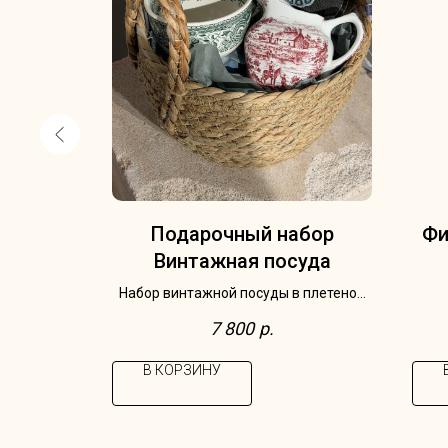
S
Подарочный набор
Фи
Винтажная посуда
Набор винтажной посуды в плетеной
корзине: чайная пара и Villeroy & Boch,
7 800
р.
Германия, серия Burgenland и
молочник Grindley, Англия
В КОРЗИНУ