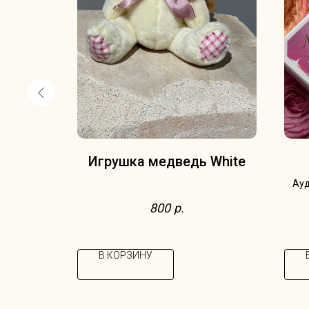
бор
Игрушка медведь White
го набора:
Ауд
 набор
люб
800
р.
нфеты;
е, чайная
арфор,
В КОРЗИНУ