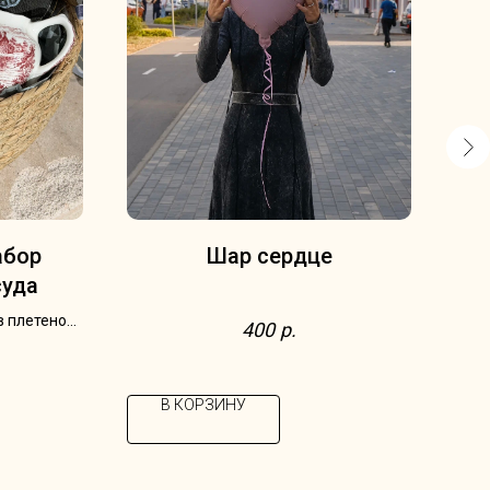
абор
Шар сердце
суда
в плетеной
400
р.
eroy & Boch,
nland и
нглия
В КОРЗИНУ