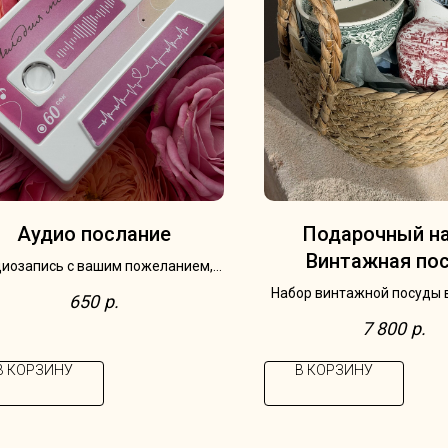
Аудио послание
Подарочный н
Винтажная по
иозапись с вашим пожеланием,
имым треком или трогательной
Набор винтажной посуды 
650
р.
цитатой для получателя
корзине: чайная пара и Vill
7 800
р.
Германия, серия Burge
молочник Grindley, А
В КОРЗИНУ
В КОРЗИНУ