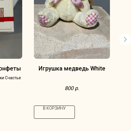
конфеты
Игрушка медведь White
ки Счастье
В со
800
р.
лу
В КОРЗИНУ