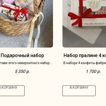
Подарочный набор
Набор пралине 4 
ставе этого невероятного набора:
В наборе 4 конфеты фабри
корзина ручной работы; набор
5 350
р.
1 700
р.
шоколада Счастье 2 конфеты;
шистая вода и соль для ванны
Flame Moscow.
В КОРЗИНУ
В КОРЗИНУ