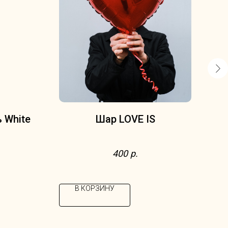
 White
Шар LOVE IS
Наб
400
р.
к
В КОРЗИНУ