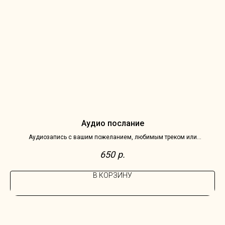
Аудио послание
Аудиозапись с вашим пожеланием, любимым треком или
Наб
трогательной цитатой для получателя
650
р.
В КОРЗИНУ