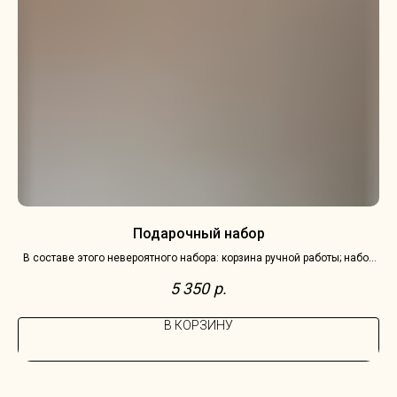
Подарочный набор
В составе этого невероятного набора: корзина ручной работы; набор
шоколада Счастье 2 конфеты; душистая вода и соль для ванны Flame
5 350
р.
Moscow.
В КОРЗИНУ