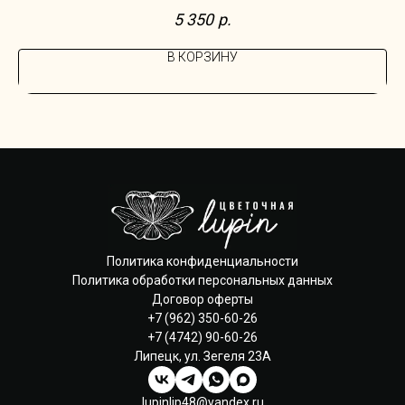
шоколада Счастье 2 конфеты; душистая вода и соль для ванны Flame
5 350
р.
Moscow.
В КОРЗИНУ
Политика конфиденциальности
Политика обработки персональных данных
Договор оферты
+7 (962) 350-60-26
+7 (4742) 90-60-26
Липецк, ул. Зегеля 23А
lupinlip48@yandex.ru