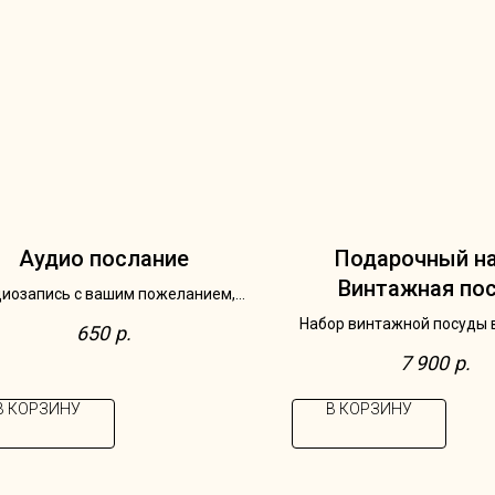
Аудио послание
Подарочный н
Винтажная по
иозапись с вашим пожеланием,
имым треком или трогательной
Набор винтажной посуды 
650
р.
цитатой для получателя
корзине: чайная пара и 
7 900
р.
Villeroy & Boch, Германи
Burgenland
В КОРЗИНУ
В КОРЗИНУ