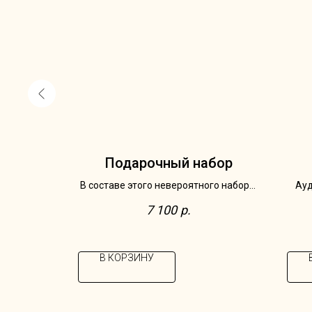
конфеты
Подарочный набор
ки Счастье
В составе этого невероятного набора:
Ауд
корзина ручной работы; набор
люб
7 100
р.
шоколада Счастье 2 конфеты;
луковица гиацинта в воске, чайная
пара Hutschenreuthe, фарфор,
В КОРЗИНУ
Германия