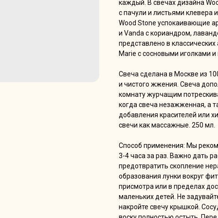
каждый. В свечах дизайна Wo
с пачули и листьями клевера 
Wood Stone успокаивающие ар
и Vanda с кориандром, лаванд
представлено в классических 
Marie с сосновыми иголками и
Свеча сделана в Москве из 10
и чистого жжения. Свеча доп
комнату журчащим потрескива
когда свеча незажженная, а 
добавления красителей или х
свечи как массажные. 250 мл.
Способ применения: Мы реко
3-4 часа за раз. Важно дать 
предотвратить скопление нер
образования лунки вокруг фит
присмотра или в пределах до
маленьких детей. Не задувайт
накройте свечу крышкой. Сосу
воску полностью остыть. Пер