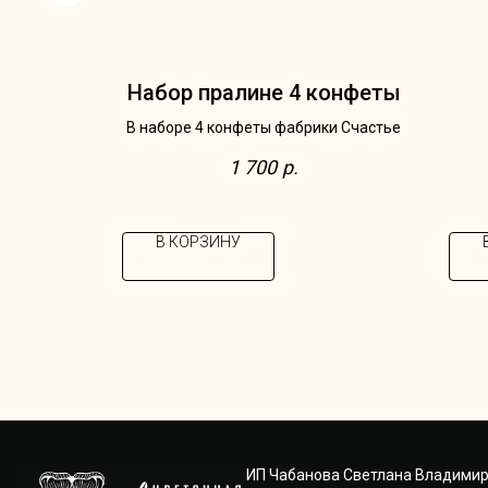
ие
Набор пралине 4 конфеты
еланием,
В наборе 4 конфеты фабрики Счастье
ательной
1 700
р.
теля
В КОРЗИНУ
ИП Чабанова Светлана Владимир