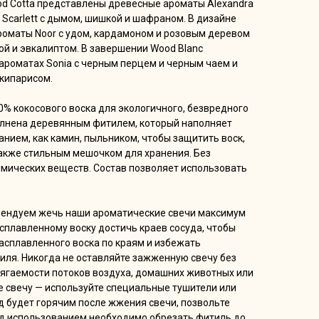
od Cotta представлены древесные ароматы Alexandra
и Scarlett с дымом, шишкой и шафраном. В дизайне
оматы Noor c удом, кардамоном и розовым деревом
ой и эвкалиптом. В завершении Wood Blanc
ароматах Sonia с черным перцем и черным чаем и
 кипарисом.
0% кокосового воска для экологичного, безвредного
олнена деревянным фитилем, который наполняет
нием, как камин, пыльником, чтобы защитить воск,
также стильным мешочком для хранения. Без
имических веществ. Состав позволяет использовать
мендуем жечь наши ароматические свечи максимум
расплавленному воску достичь краев сосуда, чтобы
асплавленного воска по краям и избежать
иля. Никогда не оставляйте зажженную свечу без
сягаемости потоков воздуха, домашних животных или
е свечу — используйте специальные тушители или
д будет горячим после жжения свечи, позвольте
ед использованием необходимо обрезать фитиль до