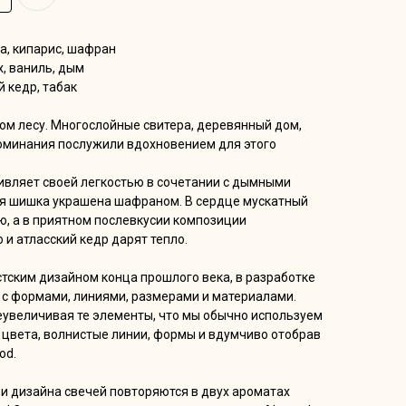
а, кипарис, шафран
, ваниль, дым
й кедр, табак
ном лесу. Многослойные свитера, деревянный дом,
поминания послужили вдохновением для этого
дивляет своей легкостью в сочетании с дымными
я шишка украшена шафраном. В сердце мускатный
ю, а в приятном послевкусии композиции
 и атласский кедр дарят тепло.
ским дизайном конца прошлого века, в разработке
 с формами, линиями, размерами и материалами.
еувеличивая те элементы, что мы обычно используем
 цвета, волнистые линии, формы и вдумчиво отобрав
od.
ри дизайна свечей повторяются в двух ароматах