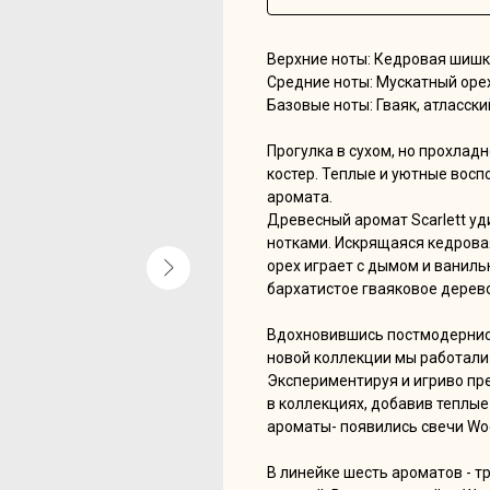
Верхние ноты: Кедровая шишк
Средние ноты: Мускатный орех
Базовые ноты: Гваяк, атласски
Прогулка в сухом, но прохлад
костер. Теплые и уютные вос
аромата.
Древесный аромат Scarlett у
нотками. Искрящаяся кедрова
орех играет с дымом и ваниль
бархатистое гваяковое дерево
Вдохновившись постмодернист
новой коллекции мы работали
Экспериментируя и игриво пр
в коллекциях, добавив теплые
ароматы- появились свечи Wo
В линейке шесть ароматов - т