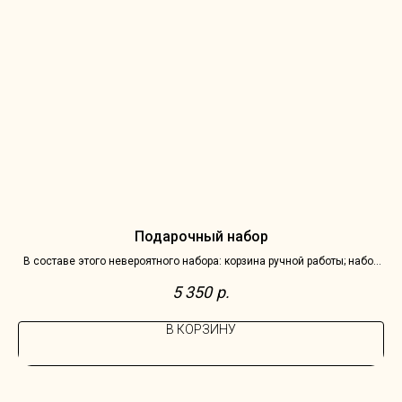
Подарочный набор
В составе этого невероятного набора: корзина ручной работы; набор
В 
шоколада Счастье 2 конфеты; душистая вода и соль для ванны Flame
5 350
р.
Moscow.
В КОРЗИНУ