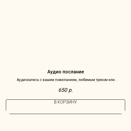
Аудио послание
Аудиозапись с вашим пожеланием, любимым треком или
В 
трогательной цитатой для получателя
650
р.
В КОРЗИНУ