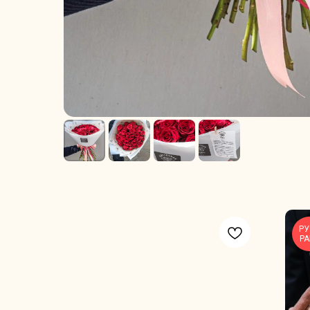
РУ
РА