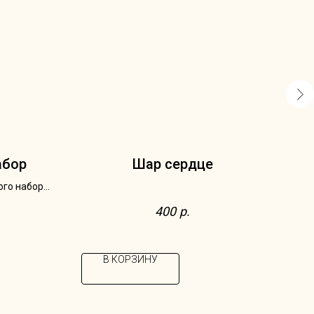
абор
Шар сердце
ого набора:
; набор
400
р.
онфеты;
е, чайная
фарфор,
В КОРЗИНУ