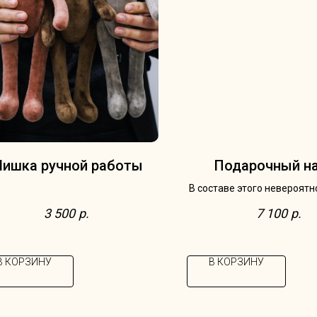
ишка ручной работы
Подарочный н
В составе этого невероятн
корзина ручной работы
3 500
р.
7 100
р.
шоколада Счастье 2 к
луковица гиацинта в воск
пара Hutschenreuthe, 
В КОРЗИНУ
В КОРЗИНУ
Германия